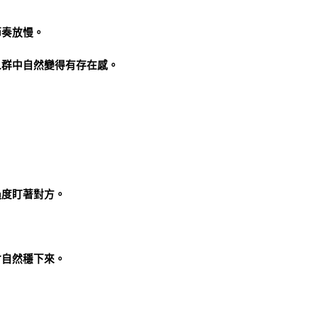
節奏放慢。
人群中自然變得有存在感。
。
過度盯著對方。
會自然穩下來。