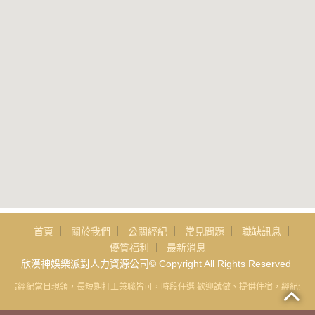
首頁
關於我們
公關經紀
常見問題
職缺訊息
優質福利
最新消息
欣漢神娛樂派對人力資源公司© Copyright All Rights Reserved
酒店經紀當日現領，長短期打工兼職皆可，時段任選 歡迎試做、提供住宿，經紀公司