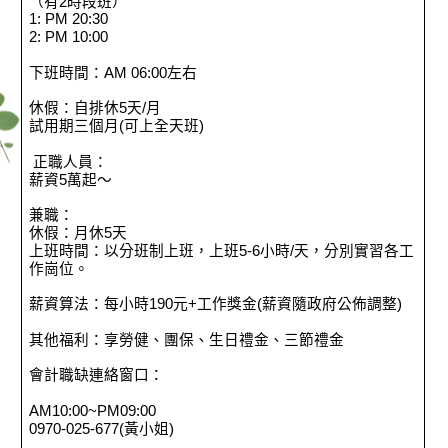
（有2時段班）
1: PM 20:30
2: PM 10:00
下班時間：AM 06:00左右
休假：自排休5天/月
試用期三個月(可上全天班)
正職人員：
薪資5萬起～
兼職：
休假：月休5天
上班時間：以分班制上班，上班5-6小時/天，分別實習各工
作崗位。
薪資算法：每小時190元+工作獎金(薪資隨政府公佈調整)
其他福利：享勞健、團保、生日禮金、三節禮金
會計職缺連絡窗口：
AM10:00~PM09:00
0970-025-677(黃小姐)