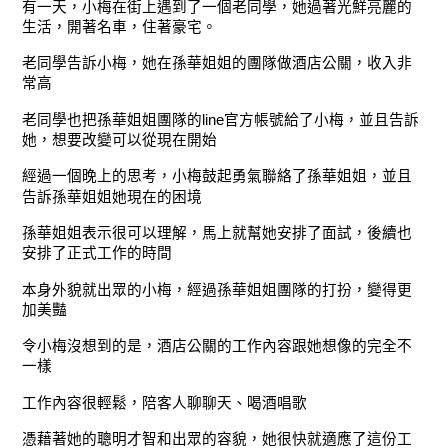
有一天，小梅在街上遇到了一個老同學，她過著光鮮亮麗的
生活，開著名車，住著豪宅。
老同學告訴小梅，她在孫華姐姐的團隊做酒店公關，收入非
常高
老同學也把孫華姐姐團隊的line官方帳號給了小梅，並且告訴
她，想要改變可以從現在開始
經過一個晚上的思考，小梅鼓起勇氣聯絡了孫華姐姐，並且
告訴孫華姐姐她現在的困境
孫華姐姐表示很可以理解，馬上就幫她安排了面試，後續也
安排了正式工作的時間
本身外貌就出眾的小梅，經過孫華姐姐團隊的打扮，變得更
加美豔
令小梅沒想到的是，酒店公關的工作內容跟她想像的完全不
一樣
工作內容很輕鬆，陪客人聊聊天、喝酒唱歌
憑藉著她的聰明才智和出眾的容貌，她很快就適應了這份工