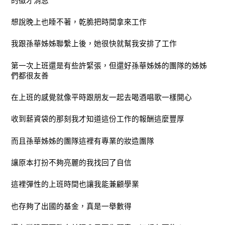
的徵才消息
想說晚上也睡不著，乾脆把時間拿來工作
我跟孫華姊姊聯繫上後，她很快就幫我安排了工作
第一次上班還是有些許緊張，但還好孫華姊姊的團隊的姊姊
們都很友善
在上班的感覺就像平時跟朋友一起去喝酒唱歌一樣開心
收到薪資袋的那刻我才知道這份工作的報酬這麼豐厚
而且孫華姊姊的團隊這裡有專業的妝造團隊
讓原本打扮不夠亮麗的我找回了自信
這裡彈性的上班時間也讓我能兼顧學業
也存夠了出國的基金，真是一舉數得