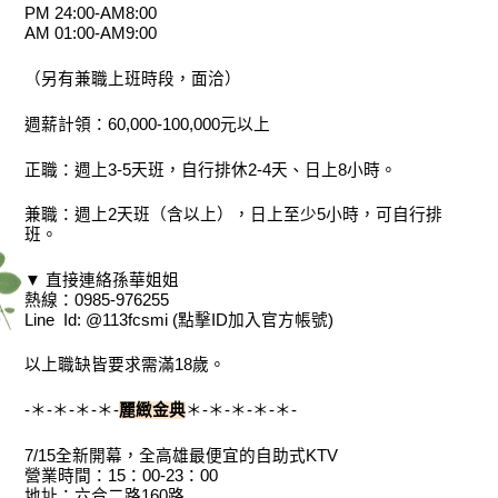
PM 24:00-AM8:00
AM 01:00-AM9:00
（另有兼職上班時段，面洽）
週薪計領：60,000-100,000元以上
正職：週上3-5天班，自行排休2-4天、日上8小時。
兼職：週上2天班（含以上），日上至少5小時，可自行排
班。
▼ 直接連絡孫華姐姐
熱線：0985-976255
Line Id: @113fcsmi (點擊ID加入官方帳號)
以上職缺皆要求需滿18歲。
-＊-＊-＊-＊-
麗緻金典
＊-＊-＊-＊-＊-
7/15全新開幕，全高雄最便宜的自助式KTV
營業時間：15：00-23：00
地址：六合二路160路