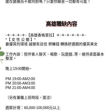
還在猶豫而不敢向前嗎？只要你願意一切都有可能！
高雄職缺內容
-＊-＊-＊-＊-【高雄香格里拉】＊-＊-＊-＊-＊-＊-
*【 女 性 公 關 】*
最優質的環境 誠徵有自信 想賺錢 轉換舒適圈的優質美女
工作內容：陪伴客人聊天、唱歌、玩遊戲..等，維持桌面基本
整潔。
晚上19:00開始~
PM 19:00-AM2:00
PM 20:00-AM3:00
PM 21:00-AM4:00
（另有兼職上班時段，面洽）
週薪計領：60,000-100,000元以上