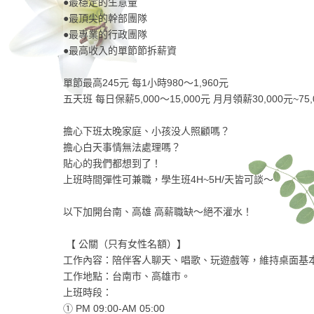
●最穩定的生意量
●最頂尖的幹部團隊
●最專業的行政團隊
●最高收入的單節節拆薪資
單節最高245元 每1小時980〜1,960元
五天班 每日保薪5,000〜15,000元 月月領薪30,000元~75
擔心下班太晚家庭、小孩没人照顧嗎？
擔心白天事情無法處理嗎？
貼心的我們都想到了！
上班時間彈性可兼職，學生班4H~5H/天皆可談～
以下加開台南、高雄 高薪職缺～絕不灌水！
【 公關（只有女性名額）】
工作內容：陪伴客人聊天、唱歌、玩遊戲等，維持桌面基
工作地點：台南市、高雄市。
上班時段：
① PM 09:00-AM 05:00