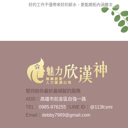
好的工作不僅帶來好的薪水，更能開拓內涵層次
堅持給你最好最細膩的服務
ADD：
高雄市前金區自強一路
TEL：
0985-976255
/
LINE ID：
@113fcsmi
Email：
debby7969@gmail.com