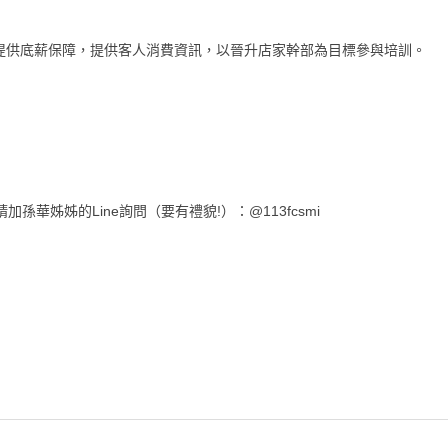
提供底薪保障，提供客人消費資訊，以晉升店家幹部為目標參與培訓。
華姊姊的Line詢問（要有禮貌!）：@113fcsmi