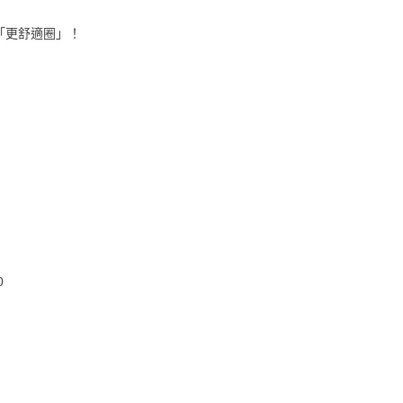
「更舒適圈」！
0