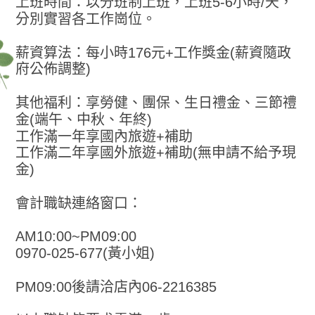
上班時間：以分班制上班，上班5-6小時/天，
分別實習各工作崗位。
薪資算法：每小時176元+工作獎金(薪資隨政
府公佈調整)
其他福利：享勞健、團保、生日禮金、三節禮
金(端午、中秋、年終)
工作滿一年享國內旅遊+補助
工作滿二年享國外旅遊+補助(無申請不給予現
金)
會計職缺連絡窗口：
AM10:00~PM09:00
0970-025-677(黃小姐)
PM09:00後請洽店內06-2216385