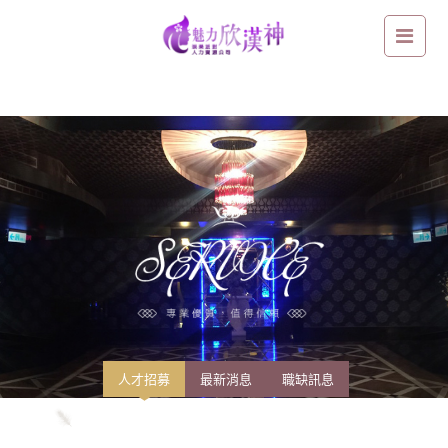
【鑫豪天地 L&V重新裝潢 華麗重磅開幕】台南區-高薪工作職缺：以行動
證明自己，換取美好的高薪生活！
人才招募
最新消息
職缺訊息