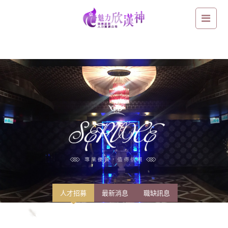
【鑫豪天地 L&V重新裝潢 華麗重磅開幕】台南熱門高薪職缺：加入孫華
團隊，讓你的薪水翻倍！
人才招募
最新消息
職缺訊息