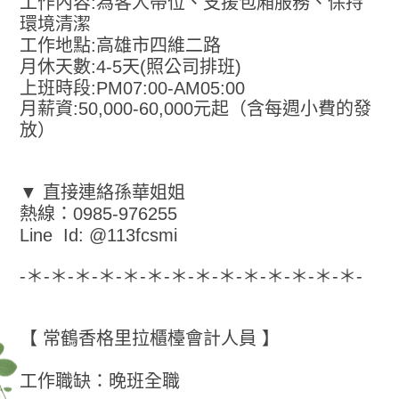
工作內容:為客人帶位、支援包廂服務、保持
環境清潔
工作地點:高雄市四維二路
月休天數:4-5天(照公司排班)
上班時段:PM07:00-AM05:00
月薪資:50,000-60,000元起（含每週小費的發
放）
▼ 直接連絡孫華姐姐
熱線：0985-976255
Line Id: @113fcsmi
-＊-＊-＊-＊-＊-＊-＊-＊-＊-＊-＊-＊-＊-＊-
【 常鶴香格里拉櫃檯會計人員 】
工作職缺：晚班全職