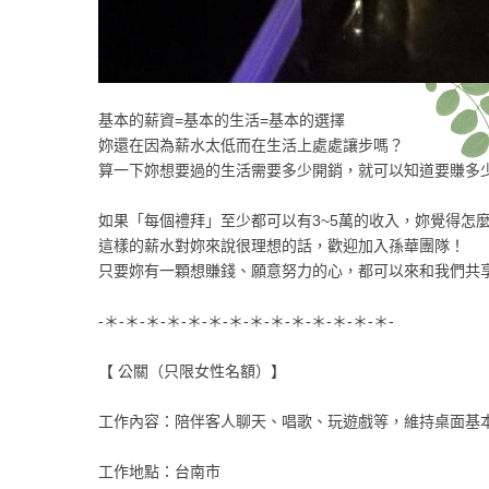
基本的薪資=基本的生活=基本的選擇
妳還在因為薪水太低而在生活上處處讓步嗎？
算一下妳想要過的生活需要多少開銷，就可以知道要賺多
如果「每個禮拜」至少都可以有3~5萬的收入，妳覺得怎
這樣的薪水對妳來說很理想的話，歡迎加入孫華團隊！
只要妳有一顆想賺錢、願意努力的心，都可以來和我們共
-＊-＊-＊-＊-＊-＊-＊-＊-＊-＊-＊-＊-＊-＊-
【 公關（只限女性名額）】
工作內容：陪伴客人聊天、唱歌、玩遊戲等，維持桌面基
工作地點：台南市