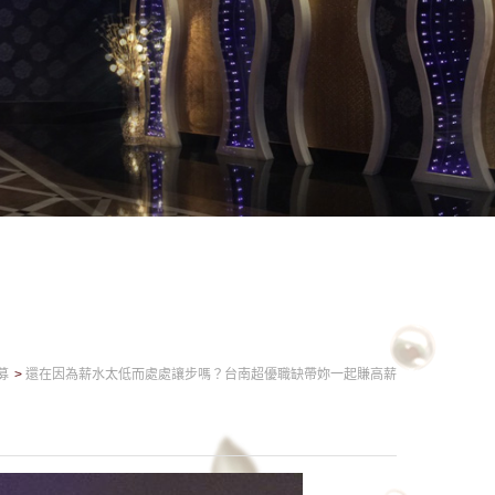
募
還在因為薪水太低而處處讓步嗎？台南超優職缺帶妳一起賺高薪