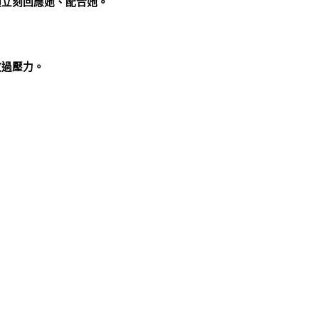
須立刻回應她、配合她。
放過壓力。
。