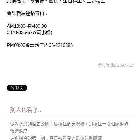
其他福利：享勞健、團保、生日禮金、三節禮金
會計職缺連絡窗口：
AM10:00~PM09:00
0970-025-677(黃小姐)
PM09:00後請洽店內06-2216385
發布時間2026-06-12
別人也看了...
從消防員到酒店公關：從穩住危急現場，到穩住一段相處裡的
情緒溫度
走進場合的第一刻，真正被看見的是你的整體感