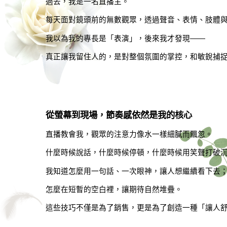
過去，我是一名直播主。
每天面對鏡頭前的無數觀眾，透過聲音、表情、肢體
我以為我的專長是「表演」，後來我才發現——
真正讓我留住人的，是對整個氛圍的掌控，和敏銳捕
從螢幕到現場，節奏感依然是我的核心
直播教會我，觀眾的注意力像水一樣細膩而飄忽。
什麼時候說話，什麼時候停頓，什麼時候用笑聲打破
我知道怎麼用一句話、一次眼神，讓人想繼續看下去
怎麼在短暫的空白裡，讓期待自然堆疊。
這些技巧不僅是為了銷售，更是為了創造一種「讓人