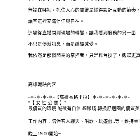
無論在哪裡，抓住人心的關鍵是懂得設計互動的節奏
讓空氣裡充滿信任與自在。
這場從直播間到現場的轉變，讓我看到服務的另一面
不只是傳遞訊息，而是編織感受。
我依然是那個節奏的掌控者，只是舞台換了，觀眾更
高雄職缺內容
-＊-＊-＊-＊-【高雄香格里拉】＊-＊-＊-＊-＊-＊-
*【 女 性 公 關 】*
最優質的環境 誠徵有自信 想賺錢 轉換舒適圈的優質美
工作內容：陪伴客人聊天、唱歌、玩遊戲..等，維持桌
晚上19:00開始~