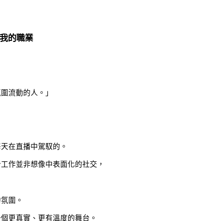
我的職業
氛圍流動的人。」
每天在直播中駕馭的。
份工作並非想像中表面化的社交，
的氛圍。
一個更真實、更有溫度的舞台。